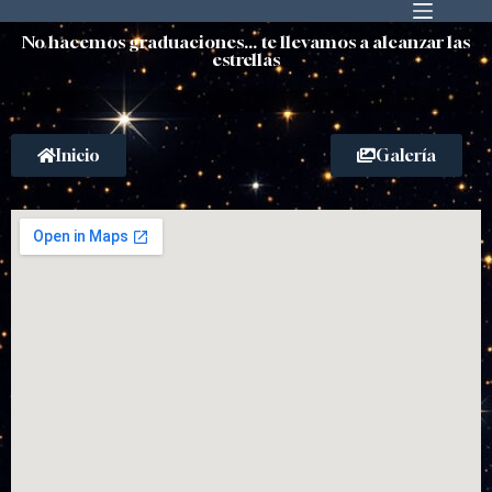
No hacemos graduaciones... te llevamos a alcanzar las
estrellas
Inicio
Galería